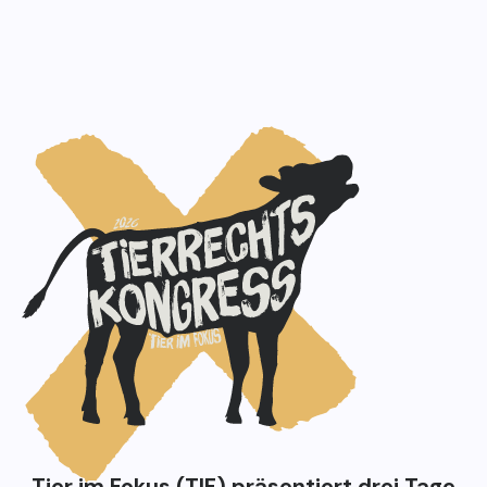
Tierrechtskongress 20
Tier im Fokus (TIF) präsentiert drei Tage